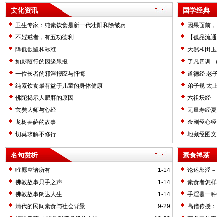
文化资讯
国学经典
卫生专家：纯素饮食是新一代壮阳和除皱药
因果面前，
不婬戒者，有五功德利
【孤品流通
精进修行 
降低欲望和标准
天然和田玉
楼经典文化
如影随行的因缘果报
了凡四训 
一位长者的邪淫报应与忏悔
道德经 老
纯素饮食最有益于儿童的身体健康
弟子规 太
佛陀揭示人肥胖的原因
六祖坛经
玄奘大师与心经
无量寿经夏
龙树菩萨的故事
金刚经心经
切莫求解不修行
地藏经图文
名句赏析
素食禅茶
唯愿空诸所有
1-14
论述邪淫－
佛教故事只手之声
1-14
素食者怎样
佛教故事阔达人生
1-14
手淫是一种
清代的民间素食与社会背景
9-29
高僧传授：