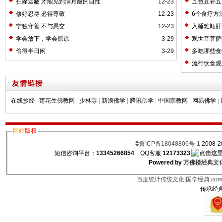
扫除遮蔽 才能见到满月般的自性
12-23
五色豆补五
修好忍辱 必得尊敬
12-23
6个食疗方
宁独守善 不与愚交
12-23
入睡难顺肝
学会放下，学会原谅
3-29
观世音菩萨
偷得半日闲
3-29
多吃哪些食
流行饮食观
在线抄经
|
莲花生佛教网
|
少林寺
|
新浪佛学
|
腾讯佛学
|
中国宗教网
|
网易佛学
|
网
站
版
权
©
鲁ICP备18048806号-1
2008-2
短信咨询平台：
13345266854
QQ客服:
12173323
Powered by
万佛楼经典文化
百度统计
传统文化|国学经典.co
传承经典