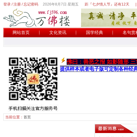
登录
/
注册
/
忘记密码
2026年8月7日 星期五
距『七夕情人节』还有12天
|
网站首页
文化资讯
国学经典
名句赏
佛曰：善恶之报 如影随形 三
提供样本或者电子版可定制
各种经典 
当前位置：
首页