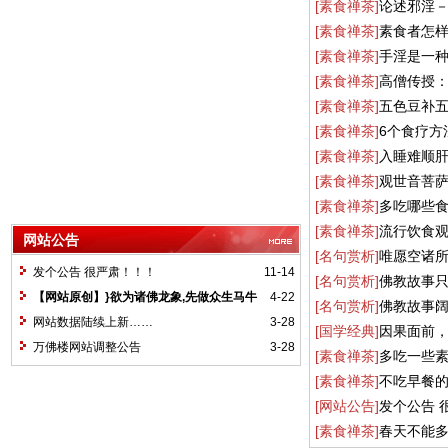
[素食禅茶]
论述邪淫
[素食禅茶]
素食者怎
[素食禅茶]
手淫是一
[素食禅茶]
高僧传授
[素食禅茶]
五色豆补
[素食禅茶]
6个食疗方
[素食禅茶]
入睡难顺
[素食禅茶]
观世音菩萨
[素食禅茶]
多吃哪些
[素食禅茶]
流行饮食
网站公告
[名句赏析]
唯愿空诸
发个公告 很严肃！！！
11-14
[名句赏析]
佛教故事
【网站原创】}欲为诸佛龙象,先做众生马牛
4-22
[名句赏析]
佛教故事
网站数据陆续上新……
3-28
[国学经典]
因果面前
万佛楼网站调整公告
3-28
[素食禅茶]
多吃一些素
[素食禅茶]
不吃早餐的
[网站公告]
发个公告 
[素食禅茶]
春天不能