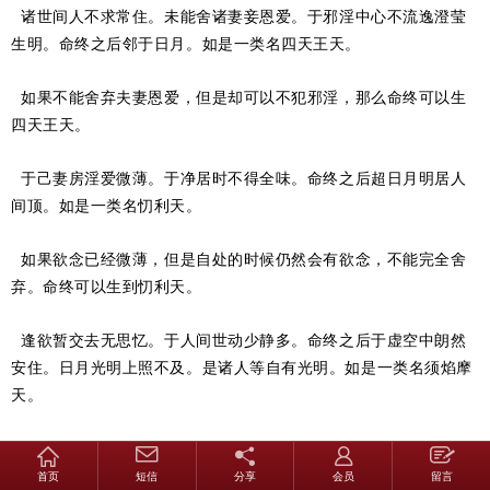
诸世间人不求常住。未能舍诸妻妾恩爱。于邪淫中心不流逸澄莹
生明。命终之后邻于日月。如是一类名四天王天。
如果不能舍弃夫妻恩爱，但是却可以不犯邪淫，那么命终可以生
四天王天。
于己妻房淫爱微薄。于净居时不得全味。命终之后超日月明居人
间顶。如是一类名忉利天。
如果欲念已经微薄，但是自处的时候仍然会有欲念，不能完全舍
弃。命终可以生到忉利天。
逢欲暂交去无思忆。于人间世动少静多。命终之后于虚空中朗然
安住。日月光明上照不及。是诸人等自有光明。如是一类名须焰摩
天。
如果有了欲念暂行房事，过后没有思念。于人世间事，少动多
静。命终的时候可以安住虚空。超于日月。身有光明。生须焰摩
首页
短信
分享
会员
留言