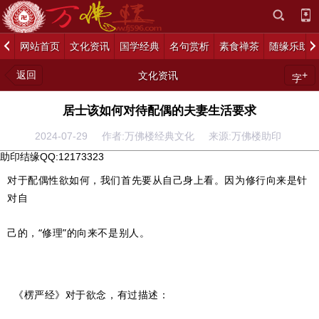
网站首页
文化资讯
国学经典
名句赏析
素食禅茶
随缘乐助
返回
+
文化资讯
字
居士该如何对待配偶的夫妻生活要求
2024-07-29 作者:万佛楼经典文化 来源:万佛楼助印
助印结缘QQ:
12173323
对于配偶性欲如何，我们首先要从自己身上看。因为修行向来是针
对自
己的，“修理”的向来不是别人。
《楞严经》对于欲念，有过描述：